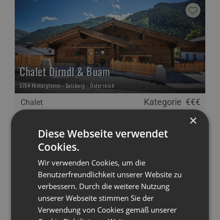
Chalet Dirndl & Buam
5754 Hinterglemm - Salzburg - Österreich
Kategorie
€€€
Chalet
×
Traumhafter Aktivurlaub mit der Familie im
Diese Webseite verwendet
Chalet Dirndl & Buam in der Ferienregion
Cookies.
Saalbach-Hinterglemm. Luxuriöse Family-
Chalets mit privatem Wellnessbereich,
Wir verwenden Cookies, um die
modernem Interior und tollen inkludierten
Benutzerfreundlichkeit unserer Website zu
Serviceleistungen!
verbessern. Durch die weitere Nutzung
unserer Webseite stimmen Sie der
Webseite
Mehr Info
Verwendung von Cookies gemäß unserer