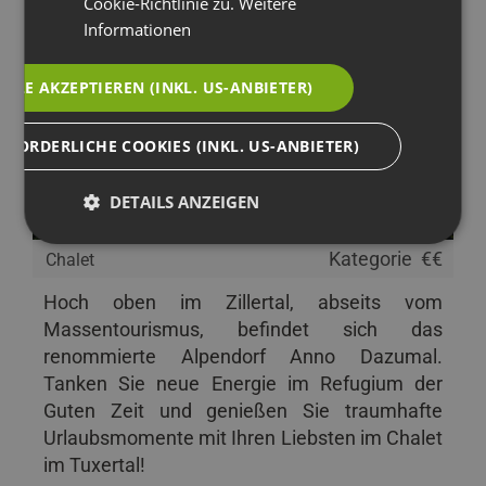
Cookie-Richtlinie zu.
Weitere
Informationen
ALLE AKZEPTIEREN (INKL. US-ANBIETER)
RFORDERLICHE COOKIES (INKL. US-ANBIETER)
Alpendorf Anno Dazumal
DETAILS ANZEIGEN
6293 Tux - Tirol - Österreich
Kategorie
€€
Chalet
Hoch oben im Zillertal, abseits vom
Massentourismus, befindet sich das
renommierte Alpendorf Anno Dazumal.
Tanken Sie neue Energie im Refugium der
Guten Zeit und genießen Sie traumhafte
Urlaubsmomente mit Ihren Liebsten im Chalet
im Tuxertal!