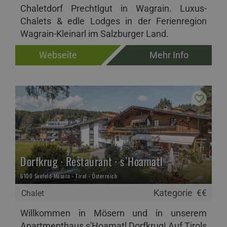
Chaletdorf Prechtlgut in Wagrain. Luxus-
Chalets & edle Lodges in der Ferienregion
Wagrain-Kleinarl im Salzburger Land.
Webseite
Mehr Info
Dorfkrug · Restaurant · s`Hoamatl
6100 Seefeld-Mösern - Tirol - Österreich
Kategorie
€€
Chalet
Willkommen in Mösern und in unserem
Apartmenthaus s'Hoamatl Dorfkrug! Auf Tirols