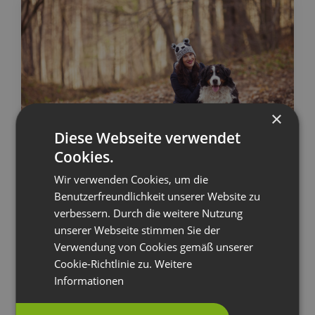
×
Diese Webseite verwendet
Cookies.
Wir verwenden Cookies, um die
Benutzerfreundlichkeit unserer Website zu
verbessern. Durch die weitere Nutzung
Urlaub mit dem Hund
unserer Webseite stimmen Sie der
Verwendung von Cookies gemäß unserer
Nicht immer sind Hunde gern gesehene Gäste
Cookie-Richtlinie zu.
Weitere
in Chalets und Hütten. Es gibt jedoch jemand,
Informationen
der sich fast immer über tierische Besuche
freut – unsere Chalet-Besitzer.