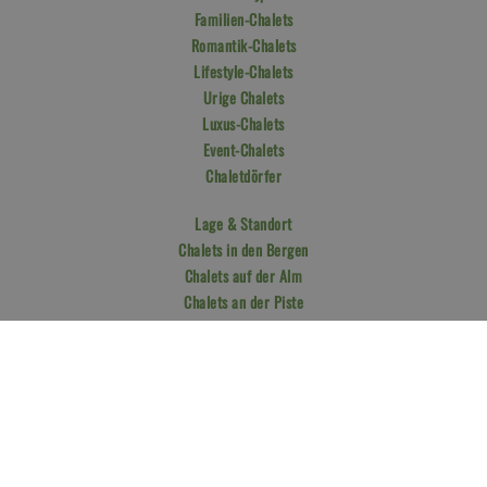
Familien-Chalets
Romantik-Chalets
Lifestyle-Chalets
Urige Chalets
Luxus-Chalets
Event-Chalets
Chaletdörfer
Lage & Standort
Chalets in den Bergen
Chalets auf der Alm
Chalets an der Piste
Chalets im Skigebiet
Chalets mit Panorama
Chalets in Alleinlage
Chalets am See
Chalet Highlights
Chalets mit Wellness