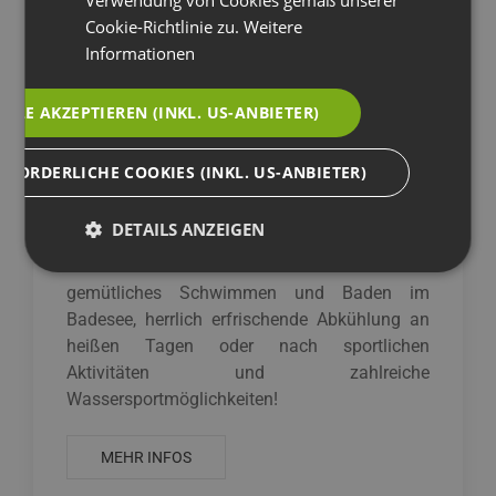
Cookie-Richtlinie zu.
Weitere
Informationen
ALLE AKZEPTIEREN (INKL. US-ANBIETER)
RFORDERLICHE COOKIES (INKL. US-ANBIETER)
Chalets am See
DETAILS ANZEIGEN
Ein Badeurlaub vom Feinsten erleben Sie im
Chalet direkt am See! Genießen Sie
gemütliches Schwimmen und Baden im
Badesee, herrlich erfrischende Abkühlung an
heißen Tagen oder nach sportlichen
Aktivitäten und zahlreiche
Wassersportmöglichkeiten!
MEHR INFOS