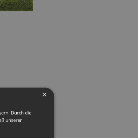
×
sern. Durch die
äß unserer