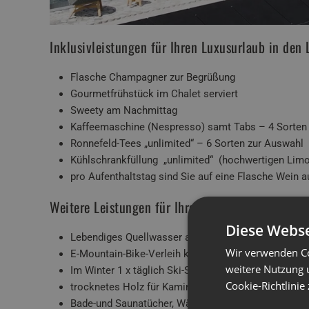
Inklusivleistungen für Ihren Luxusurlaub in den
Flasche Champagner zur Begrüßung
Gourmetfrühstück im Chalet serviert
Sweety am Nachmittag
Kaffeemaschine (Nespresso) samt Tabs – 4 Sorten
Ronnefeld-Tees „unlimited“ – 6 Sorten zur Auswahl
Kühlschrankfüllung „unlimited“ (hochwertigen Limo
pro Aufenthaltstag sind Sie auf eine Flasche Wein
Weitere Leistungen für Ihren Urlaub im Chalet in
Diese Webse
Lebendiges Quellwasser aus der Birnbachquelle mi
Wir verwenden Co
E-Mountain-Bike-Verleih kostenlos
weitere Nutzung 
Im Winter 1 x täglich Ski-Shuttle zur Steinbergbahn 
Cookie-Richtlinie
trocknetes Holz für Kamin
Bade-und Saunatücher, Wärmeflasche, flauschige B