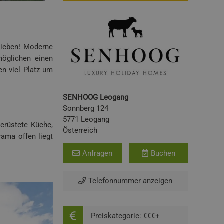
rieben! Moderne
möglichen einen
en viel Platz um
SENHOOG Leogang
Sonnberg 124
5771 Leogang
gerüstete Küche,
Österreich
rama offen liegt
Anfragen
Buchen
Telefonnummer anzeigen
Preiskategorie: €€€+