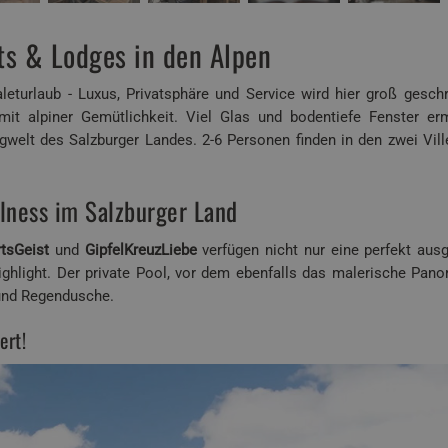
s & Lodges in den Alpen
turlaub - Luxus, Privatsphäre und Service wird hier groß gesch
t alpiner Gemütlichkeit. Viel Glas und bodentiefe Fenster er
welt des Salzburger Landes. 2-6 Personen finden in den zwei Vill
llness im Salzburger Land
tsGeist
und
GipfelKreuzLiebe
verfügen nicht nur eine perfekt aus
hlight. Der private Pool, vor dem ebenfalls das malerische Pano
 und Regendusche.
ert!