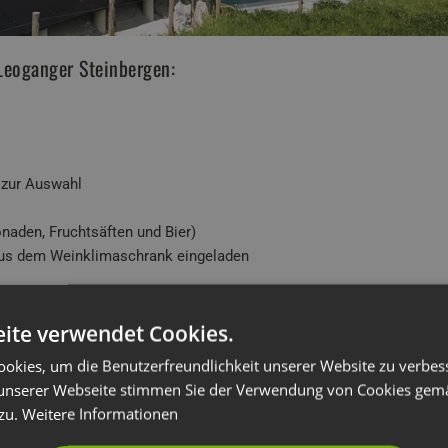
 Leoganger Steinbergen:
 zur Auswahl
naden, Fruchtsäften und Bier)
 aus dem Weinklimaschrank eingeladen
 Österreich:
ite verwendet Cookies.
t Sodastream
okies, um die Benutzerfreundlichkeit unserer Website zu verbes
unserer Webseite stimmen Sie der Verwendung von Cookies gem
hin und zurück
 zu.
Weitere Informationen
ademäntel,