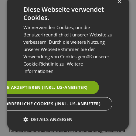
×
Piste
Diese Webseite verwendet
Cookies.
Im Winter erleben Sportbegeisterte einen ganz
Wir verwenden Cookies, um die
besonderen Skiurlaub mit direktem
Benutzerfreundlichkeit unserer Website zu
Pistenanschluss an die Skischaukel der
verbessern. Durch die weitere Nutzung
Sportwelt Amadé - Reiteralm, Hochwurzen,
unserer Webseite stimmen Sie der
Planai, Hauser Kaibling. Es befinden sich auch
Verwendung von Cookies gemäß unserer
eine beleuchtete Rodelbahn und eine
Cookie-Richtlinie zu.
Weitere
anspruchsvolle Langlaufloipe Vorort. Für
Informationen
Familien mit Kindern bietet das Almdorf
Reiteralm ebenfalls einige unvergessliche
ALLE AKZEPTIEREN (INKL. US-ANBIETER)
Erlebnisse mit Streichelzoo mit kuscheligen
Hasen, neugierigen Lamas und lieben Ponys.
RFORDERLICHE COOKIES (INKL. US-ANBIETER)
Darüber hinaus können die Kleinen im Kinderclub
abwechslungsreiche Abenteuer erleben.
DETAILS ANZEIGEN
Romantische Kuschel-Chalets in Schladming-Dachstein