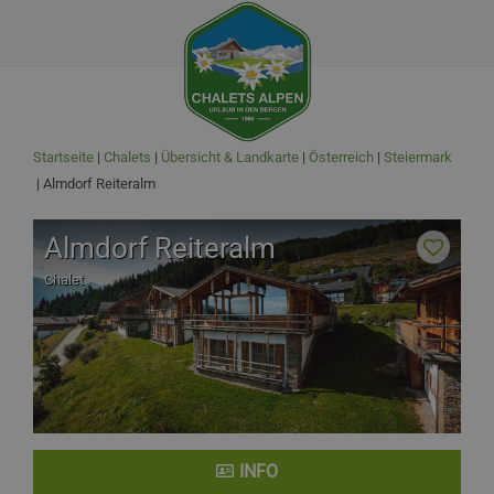
Startseite
Chalets
Übersicht & Landkarte
Österreich
Steiermark
Almdorf Reiteralm
Almdorf Reiteralm
Chalet
INFO