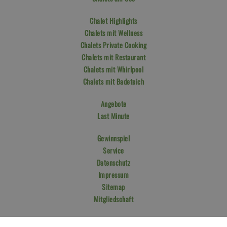
Chalet Highlights
Chalets mit Wellness
Chalets Private Cooking
Chalets mit Restaurant
Chalets mit Whirlpool
Chalets mit Badeteich
Angebote
Last Minute
Gewinnspiel
Service
Datenschutz
Impressum
Sitemap
Mitgliedschaft
Buchen