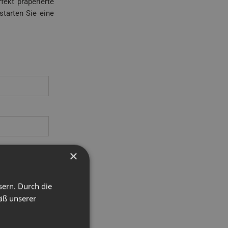
fekt präperierte
tarten Sie eine
×
sern. Durch die
äß unserer