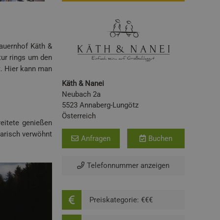
Bauernhof Käth &
ur rings um den
t. Hier kann man
Käth & Nanei
Neubach 2a
5523 Annaberg-Lungötz
Österreich
eitete genießen
narisch verwöhnt
Anfragen
Buchen
Telefonnummer anzeigen
Preiskategorie: €€€