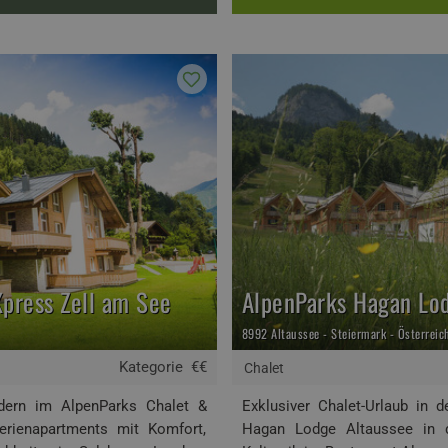
press Zell am See
AlpenParks Hagan Lo
8992 Altaussee - Steiermark - Österreic
Kategorie
€€
Chalet
ndern im AlpenParks Chalet &
Exklusiver Chalet-Urlaub in
erienapartments mit Komfort,
Hagan Lodge Altaussee in de