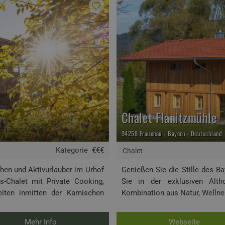
Chalet Flanitzmühle
94258 Frauenau - Bayern - Deutschland
Kategorie
€€€
Chalet
chen und Aktivurlauber im Urhof
Genießen Sie die Stille des B
s-Chalet mit Private Cooking,
Sie in der exklusiven Alth
iten inmitten der Karnischen
Kombination aus Natur, Wellne
Mehr Info
Webseite