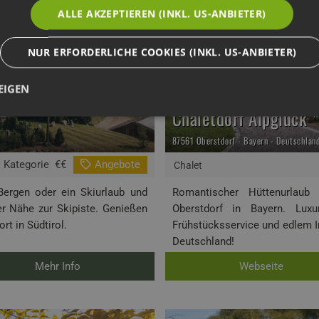
ALLE AKZEPTIEREN (INKL. US-ANBIETER)
NUR ERFORDERLICHE COOKIES (INKL. US-ANBIETER)
EIGEN
Chaletdorf Alpglück 
87561 Oberstdorf - Bayern - Deutschlan
Kategorie
€€
Angebote
Chalet
Bergen oder ein Skiurlaub und
Romantischer Hüttenurlaub 
er Nähe zur Skipiste. Genießen
Oberstdorf in Bayern. Lux
t in Südtirol.
Frühstücksservice und edlem In
Deutschland!
Mehr Info
Webseite