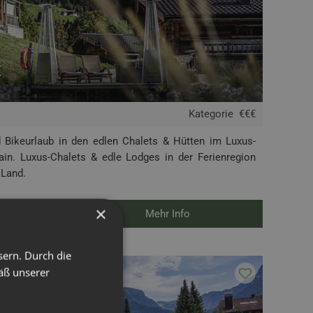
t
Kategorie
€€€
d Bikeurlaub in den edlen Chalets & Hütten im Luxus-
ain. Luxus-Chalets & edle Lodges in der Ferienregion
 Land.
×
Mehr Info
sern. Durch die
äß unserer